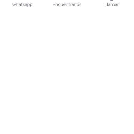
whatsapp
Encuéntranos
Llamar
Nosotros
La Empresa
Alianzas Estratégicas
Productos
Franquicias
Recursos
Contáctanos
Preguntas Frecuentes
Tel: 021 237 7771
Novedades
Asunción
Ciudad del Este
Encarnación